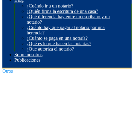
Blog
¿Cuándo ir a un notario?
¿Quién firma la escritura de una casa?
¿Qué diferencia hay entre un escribano y un
notario?
¿Cuánto hay que pagar al notario por una
herencia?
¿Cuánto se paga en una notaría?
¿Qué es lo que hacen las notarias?
¿Que autoriza el notario?
Sobre nosotros
Publicaciones
Otros