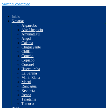
Saltar al contenido
Inicio
Notarías
Algarrobo
Alto Hospicio
Amunategui
Angol
Calama
Chiguayante
Chillán
Concón
Copiapó
Coronel
Huechuraba
La Serena
María Elena
Macul
Rancagua
Recoleta
Renca
Talagante
Temuco