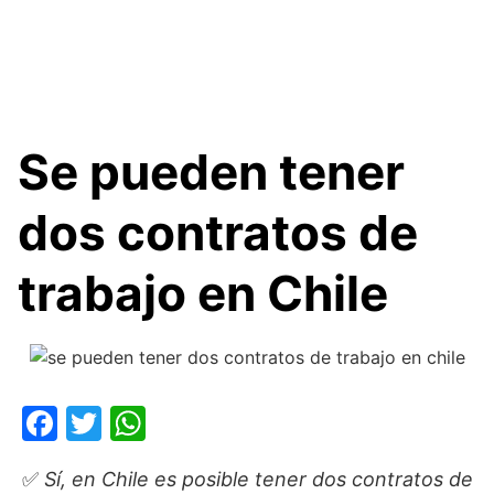
Se pueden tener
dos contratos de
trabajo en Chile
F
T
W
a
w
h
✅
Sí, en Chile es posible tener dos contratos de
c
itt
at