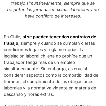
trabajo simultáneamente, siempre que se
e
er
s
respeten las jornadas máximas laborales y no
b
A
haya conflicto de intereses.
o
p
o
p
k
En Chile,
sí se pueden tener dos contratos de
trabajo
, siempre y cuando se cumplan ciertas
condiciones legales y reglamentarias. La
legislación laboral chilena no prohíbe que un
trabajador tenga más de un empleo
simultáneamente. Sin embargo, es crucial
considerar aspectos como la compatibilidad de
horarios, el cumplimiento de las obligaciones
laborales y la normativa vigente en materia de
descanso y horas extras.