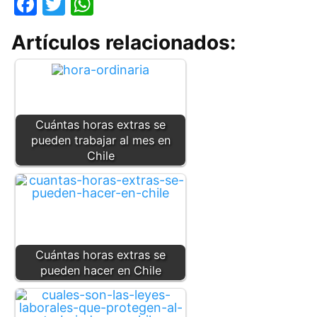
F
T
W
a
w
h
Artículos relacionados:
c
itt
at
e
er
s
b
A
o
p
Cuántas horas extras se
o
p
pueden trabajar al mes en
k
Chile
Cuántas horas extras se
pueden hacer en Chile