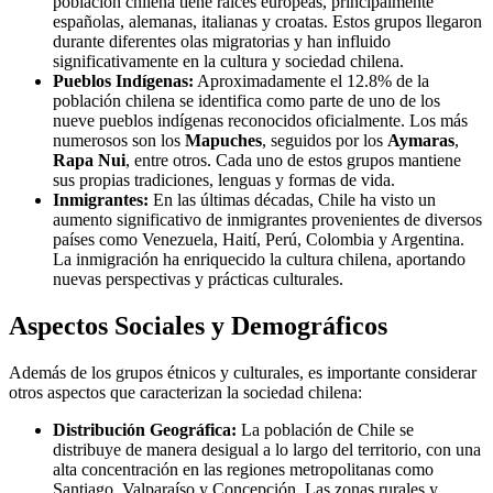
población chilena tiene raíces europeas, principalmente
españolas, alemanas, italianas y croatas. Estos grupos llegaron
durante diferentes olas migratorias y han influido
significativamente en la cultura y sociedad chilena.
Pueblos Indígenas:
Aproximadamente el 12.8% de la
población chilena se identifica como parte de uno de los
nueve pueblos indígenas reconocidos oficialmente. Los más
numerosos son los
Mapuches
, seguidos por los
Aymaras
,
Rapa Nui
, entre otros. Cada uno de estos grupos mantiene
sus propias tradiciones, lenguas y formas de vida.
Inmigrantes:
En las últimas décadas, Chile ha visto un
aumento significativo de inmigrantes provenientes de diversos
países como Venezuela, Haití, Perú, Colombia y Argentina.
La inmigración ha enriquecido la cultura chilena, aportando
nuevas perspectivas y prácticas culturales.
Aspectos Sociales y Demográficos
Además de los grupos étnicos y culturales, es importante considerar
otros aspectos que caracterizan la sociedad chilena:
Distribución Geográfica:
La población de Chile se
distribuye de manera desigual a lo largo del territorio, con una
alta concentración en las regiones metropolitanas como
Santiago, Valparaíso y Concepción. Las zonas rurales y