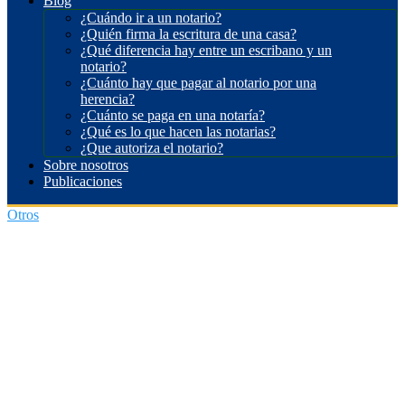
Blog
¿Cuándo ir a un notario?
¿Quién firma la escritura de una casa?
¿Qué diferencia hay entre un escribano y un
notario?
¿Cuánto hay que pagar al notario por una
herencia?
¿Cuánto se paga en una notaría?
¿Qué es lo que hacen las notarias?
¿Que autoriza el notario?
Sobre nosotros
Publicaciones
Otros