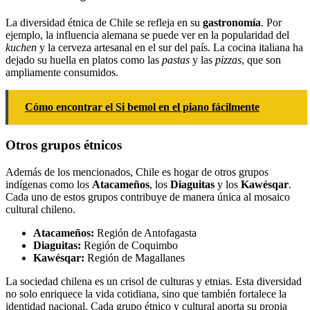
La diversidad étnica de Chile se refleja en su
gastronomía
. Por
ejemplo, la influencia alemana se puede ver en la popularidad del
kuchen
y la cerveza artesanal en el sur del país. La cocina italiana ha
dejado su huella en platos como las
pastas
y las
pizzas
, que son
ampliamente consumidos.
Cómo encontrar el Si bemol en el piano fácilmente
Otros grupos étnicos
Además de los mencionados, Chile es hogar de otros grupos
indígenas como los
Atacameños
, los
Diaguitas
y los
Kawésqar
.
Cada uno de estos grupos contribuye de manera única al mosaico
cultural chileno.
Atacameños:
Región de Antofagasta
Diaguitas:
Región de Coquimbo
Kawésqar:
Región de Magallanes
La sociedad chilena es un crisol de culturas y etnias. Esta diversidad
no solo enriquece la vida cotidiana, sino que también fortalece la
identidad nacional. Cada grupo étnico y cultural aporta su propia