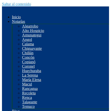
Saltar al contenido
Inicio
Notarías
Algarrobo
Alto Hospicio
Amunategui
Angol
Calama
Chiguayante
Chillán
Concón
Copiapó
Coronel
Huechuraba
La Serena
María Elena
Macul
Rancagua
Recoleta
Renca
Talagante
Temuco