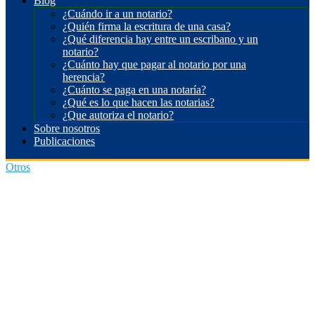
Blog
¿Cuándo ir a un notario?
¿Quién firma la escritura de una casa?
¿Qué diferencia hay entre un escribano y un
notario?
¿Cuánto hay que pagar al notario por una
herencia?
¿Cuánto se paga en una notaría?
¿Qué es lo que hacen las notarias?
¿Que autoriza el notario?
Sobre nosotros
Publicaciones
Otros