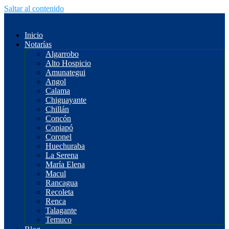
Saltar al contenido
Inicio
Notarías
Algarrobo
Alto Hospicio
Amunategui
Angol
Calama
Chiguayante
Chillán
Concón
Copiapó
Coronel
Huechuraba
La Serena
María Elena
Macul
Rancagua
Recoleta
Renca
Talagante
Temuco