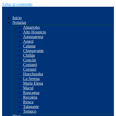
Saltar al contenido
Inicio
Notarías
Algarrobo
Alto Hospicio
Amunategui
Angol
Calama
Chiguayante
Chillán
Concón
Copiapó
Coronel
Huechuraba
La Serena
María Elena
Macul
Rancagua
Recoleta
Renca
Talagante
Temuco