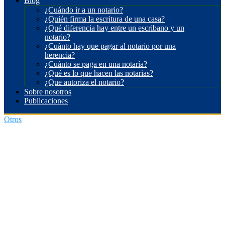
Blog
¿Cuándo ir a un notario?
¿Quién firma la escritura de una casa?
¿Qué diferencia hay entre un escribano y un
notario?
¿Cuánto hay que pagar al notario por una
herencia?
¿Cuánto se paga en una notaría?
¿Qué es lo que hacen las notarias?
¿Que autoriza el notario?
Sobre nosotros
Publicaciones
Otros