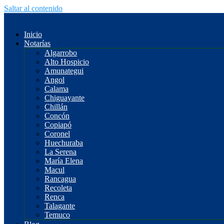
Saltar al contenido
Inicio
Notarías
Algarrobo
Alto Hospicio
Amunategui
Angol
Calama
Chiguayante
Chillán
Concón
Copiapó
Coronel
Huechuraba
La Serena
María Elena
Macul
Rancagua
Recoleta
Renca
Talagante
Temuco