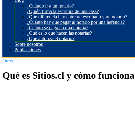
Blog
¿Cuándo ir a un notario?
¿Quién firma la escritura de una casa?
¿Qué diferencia hay entre un escribano y un notario?
¿Cuánto hay que pagar al notario por una herencia?
¿Cuánto se paga en una notaría?
¿Qué es lo que hacen las notarias?
¿Que autoriza el notario?
Sobre nosotros
Publicaciones
Otros
Qué es Sitios.cl y cómo funciona