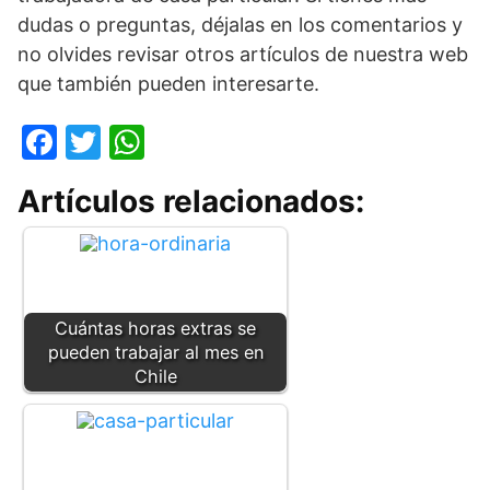
dudas o preguntas, déjalas en los comentarios y
no olvides revisar otros artículos de nuestra web
que también pueden interesarte.
F
T
W
a
w
h
Artículos relacionados:
c
itt
at
e
er
s
b
A
o
p
Cuántas horas extras se
o
p
pueden trabajar al mes en
k
Chile