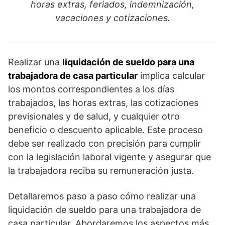
horas extras, feriados, indemnización,
b
A
vacaciones y cotizaciones.
o
p
o
p
k
Realizar una
liquidación de sueldo para una
trabajadora de casa particular
implica calcular
los montos correspondientes a los días
trabajados, las horas extras, las cotizaciones
previsionales y de salud, y cualquier otro
beneficio o descuento aplicable. Este proceso
debe ser realizado con precisión para cumplir
con la legislación laboral vigente y asegurar que
la trabajadora reciba su remuneración justa.
Detallaremos paso a paso cómo realizar una
liquidación de sueldo para una trabajadora de
casa particular. Abordaremos los aspectos más