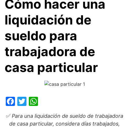
Cómo hacer una
liquidación de
sueldo para
trabajadora de
casa particular
F
T
W
a
w
h
✅
Para una liquidación de sueldo de trabajadora
c
itt
at
de casa particular, considera días trabajados,
e
er
s