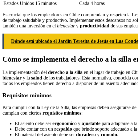
Estados Unidos
15 minutos
Cada 4 horas
Es crucial que los empleadores en Chile comprendan y respeten la
Ley
de trabajo saludable y productivo. Implementar estos descansos no sol
también una inversión en el
bienestar
y
productividad
de sus emplea
Dónde está ubicado el Jardín Teresita de Jesús en Las Cond
Cómo se implementa el derecho a la silla e
La implementación del
derecho a la silla
en el lugar de trabajo en Ch
bienestar
y la
salud
de los trabajadores. Esta normativa, conocida c
todos los empleados tienen derecho a disponer de un asiento adecuado
Requisitos mínimos
Para cumplir con la Ley de la Silla, las empresas deben asegurarse d
cumplan con ciertos
requisitos mínimos
:
El asiento debe ser
ergonómico
y
ajustable
para adaptarse a la 
Debe contar con un
respaldo
que brinde soporte adecuado a la
El material del asiento debe ser
duradero
y
cómodo
.