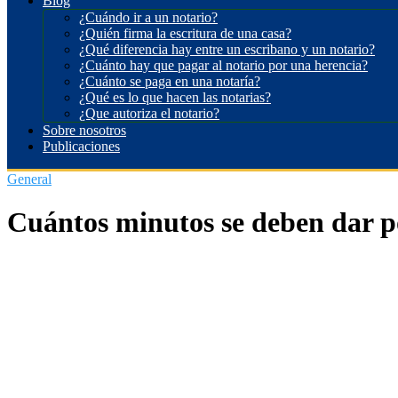
Blog
¿Cuándo ir a un notario?
¿Quién firma la escritura de una casa?
¿Qué diferencia hay entre un escribano y un notario?
¿Cuánto hay que pagar al notario por una herencia?
¿Cuánto se paga en una notaría?
¿Qué es lo que hacen las notarias?
¿Que autoriza el notario?
Sobre nosotros
Publicaciones
General
Cuántos minutos se deben dar por