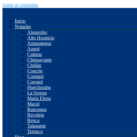
Saltar al contenido
Inicio
Notarías
Algarrobo
Alto Hospicio
Amunategui
Angol
Calama
Chiguayante
Chillán
Concón
Copiapó
Coronel
Huechuraba
La Serena
María Elena
Macul
Rancagua
Recoleta
Renca
Talagante
Temuco