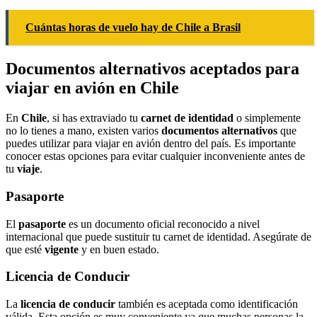
Cuántas horas de vuelo hay de Chile a Brasil
Documentos alternativos aceptados para
viajar en avión en Chile
En
Chile
, si has extraviado tu
carnet de identidad
o simplemente
no lo tienes a mano, existen varios
documentos alternativos
que
puedes utilizar para viajar en avión dentro del país. Es importante
conocer estas opciones para evitar cualquier inconveniente antes de
tu
viaje
.
Pasaporte
El
pasaporte
es un documento oficial reconocido a nivel
internacional que puede sustituir tu carnet de identidad. Asegúrate de
que esté
vigente
y en buen estado.
Licencia de Conducir
La
licencia de conducir
también es aceptada como identificación
válida. Esta opción es muy conveniente ya que muchas personas la