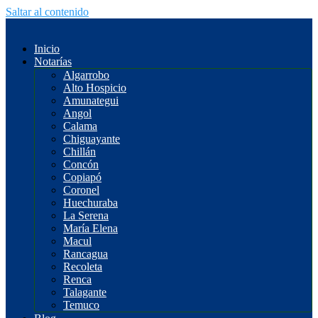
Saltar al contenido
Inicio
Notarías
Algarrobo
Alto Hospicio
Amunategui
Angol
Calama
Chiguayante
Chillán
Concón
Copiapó
Coronel
Huechuraba
La Serena
María Elena
Macul
Rancagua
Recoleta
Renca
Talagante
Temuco