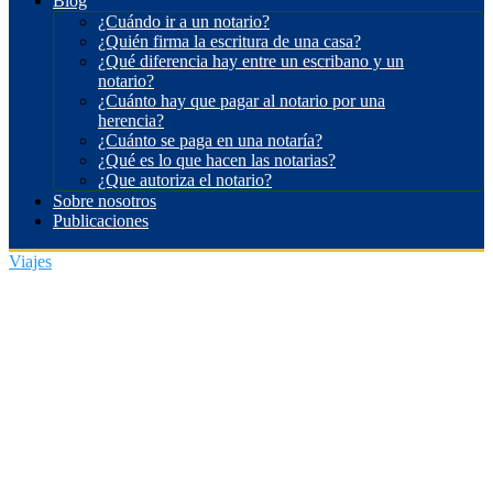
Blog
¿Cuándo ir a un notario?
¿Quién firma la escritura de una casa?
¿Qué diferencia hay entre un escribano y un
notario?
¿Cuánto hay que pagar al notario por una
herencia?
¿Cuánto se paga en una notaría?
¿Qué es lo que hacen las notarias?
¿Que autoriza el notario?
Sobre nosotros
Publicaciones
Viajes