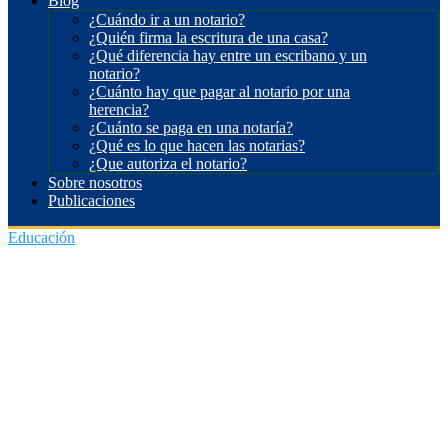
Blog
¿Cuándo ir a un notario?
¿Quién firma la escritura de una casa?
¿Qué diferencia hay entre un escribano y un
notario?
¿Cuánto hay que pagar al notario por una
herencia?
¿Cuánto se paga en una notaría?
¿Qué es lo que hacen las notarias?
¿Que autoriza el notario?
Sobre nosotros
Publicaciones
Educación