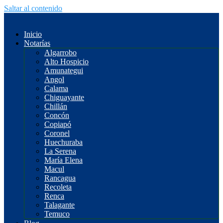
Saltar al contenido
Inicio
Notarías
Algarrobo
Alto Hospicio
Amunategui
Angol
Calama
Chiguayante
Chillán
Concón
Copiapó
Coronel
Huechuraba
La Serena
María Elena
Macul
Rancagua
Recoleta
Renca
Talagante
Temuco