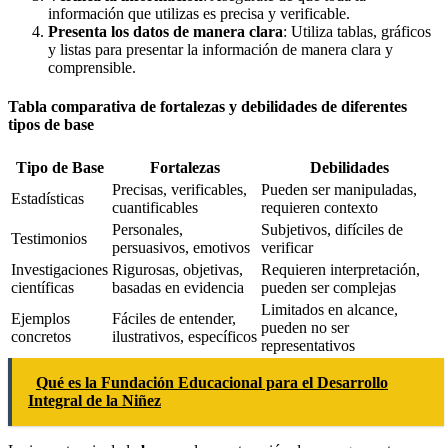
información que utilizas es precisa y verificable.
Presenta los datos de manera clara
: Utiliza tablas, gráficos
y listas para presentar la información de manera clara y
comprensible.
Tabla comparativa de fortalezas y debilidades de diferentes
tipos de base
Tipo de Base
Fortalezas
Debilidades
Precisas, verificables,
Pueden ser manipuladas,
Estadísticas
cuantificables
requieren contexto
Personales,
Subjetivos, difíciles de
Testimonios
persuasivos, emotivos
verificar
Investigaciones
Rigurosas, objetivas,
Requieren interpretación,
científicas
basadas en evidencia
pueden ser complejas
Limitados en alcance,
Ejemplos
Fáciles de entender,
pueden no ser
concretos
ilustrativos, específicos
representativos
Qué es la Fundación Educacional para el Desarrollo
Integral de la Niñez