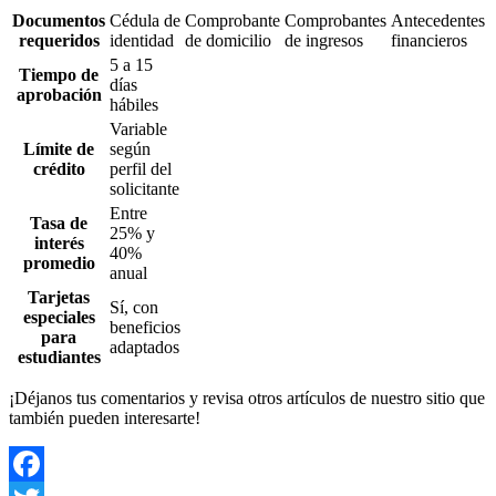
Documentos
Cédula de
Comprobante
Comprobantes
Antecedentes
requeridos
identidad
de domicilio
de ingresos
financieros
5 a 15
Tiempo de
días
aprobación
hábiles
Variable
Límite de
según
crédito
perfil del
solicitante
Entre
Tasa de
25% y
interés
40%
promedio
anual
Tarjetas
Sí, con
especiales
beneficios
para
adaptados
estudiantes
¡Déjanos tus comentarios y revisa otros artículos de nuestro sitio que
también pueden interesarte!