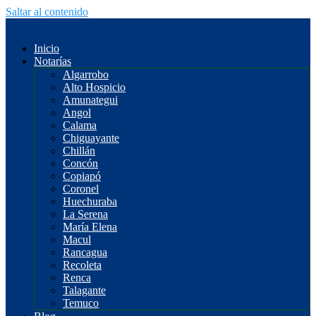
Saltar al contenido
Inicio
Notarías
Algarrobo
Alto Hospicio
Amunategui
Angol
Calama
Chiguayante
Chillán
Concón
Copiapó
Coronel
Huechuraba
La Serena
María Elena
Macul
Rancagua
Recoleta
Renca
Talagante
Temuco