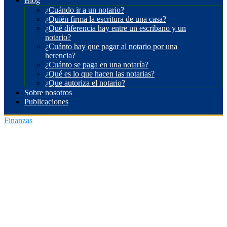
Blog
¿Cuándo ir a un notario?
¿Quién firma la escritura de una casa?
¿Qué diferencia hay entre un escribano y un
notario?
¿Cuánto hay que pagar al notario por una
herencia?
¿Cuánto se paga en una notaría?
¿Qué es lo que hacen las notarias?
¿Que autoriza el notario?
Sobre nosotros
Publicaciones
Finanzas