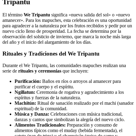
Tripantu
El término
We Tripantu
significa «nueva salida del sol» o «nuevo
amanecer». Para los mapuches, esta celebración es una oportunidad
para agradecer a la naturaleza por los frutos recibidos y pedir por un
nuevo ciclo lleno de prosperidad. La fecha se determina por la
observación del solsticio de invierno, que marca la noche más larga
del año y el inicio del alargamiento de los días.
Rituales y Tradiciones del We Tripantu
Durante el We Tripantu, las comunidades mapuches realizan una
serie de
rituales y ceremonias
que incluyen:
Purificación:
Baños en ríos o arroyos al amanecer para
purificar el cuerpo y el espíritu.
Ngillatun:
Ceremonia de rogativa y agradecimiento a los
espíritus y fuerzas de la naturaleza.
Machitún:
Ritual de sanación realizado por el machi (sanador
espiritual) de la comunidad.
Música y Danza:
Celebraciones con música tradicional,
danzas y cantos que simbolizan la alegría del nuevo ciclo.
Alimentos Tradicionales:
Preparación y consumo de
alimentos típicos como el muday (bebida fermentada), el
catuto (pan de trigo) y el charquicán (guiso de carne y