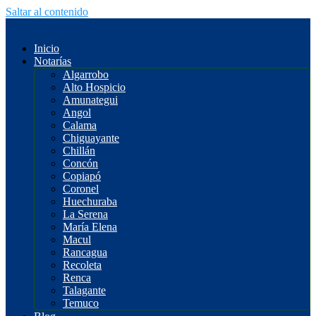
Saltar al contenido
Inicio
Notarías
Algarrobo
Alto Hospicio
Amunategui
Angol
Calama
Chiguayante
Chillán
Concón
Copiapó
Coronel
Huechuraba
La Serena
María Elena
Macul
Rancagua
Recoleta
Renca
Talagante
Temuco