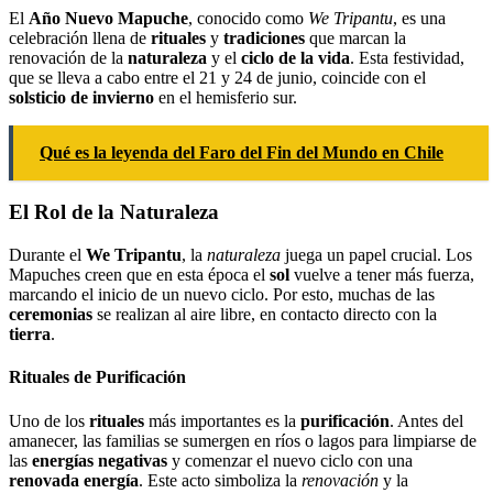
El
Año Nuevo Mapuche
, conocido como
We Tripantu
, es una
celebración llena de
rituales
y
tradiciones
que marcan la
renovación de la
naturaleza
y el
ciclo de la vida
. Esta festividad,
que se lleva a cabo entre el 21 y 24 de junio, coincide con el
solsticio de invierno
en el hemisferio sur.
Qué es la leyenda del Faro del Fin del Mundo en Chile
El Rol de la Naturaleza
Durante el
We Tripantu
, la
naturaleza
juega un papel crucial. Los
Mapuches creen que en esta época el
sol
vuelve a tener más fuerza,
marcando el inicio de un nuevo ciclo. Por esto, muchas de las
ceremonias
se realizan al aire libre, en contacto directo con la
tierra
.
Rituales de Purificación
Uno de los
rituales
más importantes es la
purificación
. Antes del
amanecer, las familias se sumergen en ríos o lagos para limpiarse de
las
energías negativas
y comenzar el nuevo ciclo con una
renovada energía
. Este acto simboliza la
renovación
y la