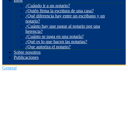
Blog
¿Cuándo ir a un notario?
¿Quién firma la escritura de una casa?
¿Qué diferencia hay entre un escribano y un
notario?
¿Cuánto hay que pagar al notario por una
herencia?
¿Cuánto se paga en una notaría?
¿Qué es lo que hacen las notarias?
¿Que autoriza el notario?
Sobre nosotros
Publicaciones
General