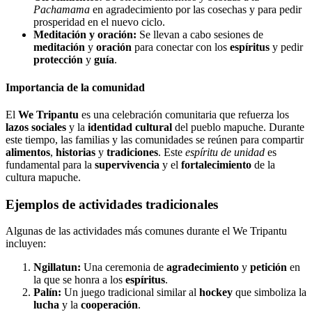
Pachamama
en agradecimiento por las cosechas y para pedir
prosperidad en el nuevo ciclo.
Meditación y oración:
Se llevan a cabo sesiones de
meditación
y
oración
para conectar con los
espíritus
y pedir
protección
y
guía
.
Importancia de la comunidad
El
We Tripantu
es una celebración comunitaria que refuerza los
lazos sociales
y la
identidad cultural
del pueblo mapuche. Durante
este tiempo, las familias y las comunidades se reúnen para compartir
alimentos
,
historias
y
tradiciones
. Este
espíritu de unidad
es
fundamental para la
supervivencia
y el
fortalecimiento
de la
cultura mapuche.
Ejemplos de actividades tradicionales
Algunas de las actividades más comunes durante el We Tripantu
incluyen:
Ngillatun:
Una ceremonia de
agradecimiento
y
petición
en
la que se honra a los
espíritus
.
Palín:
Un juego tradicional similar al
hockey
que simboliza la
lucha
y la
cooperación
.