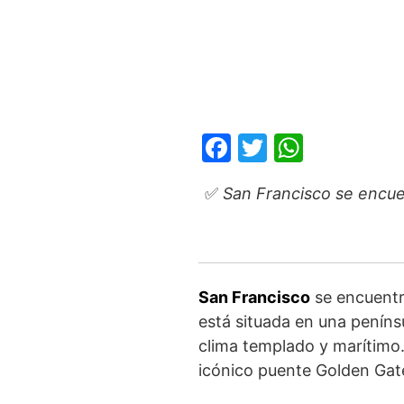
F
T
W
a
w
h
✅
San Francisco se encuen
c
itt
at
e
er
s
b
A
o
p
San Francisco
se encuentra
o
p
está situada en una penínsu
k
clima templado y marítimo.
icónico puente Golden Gate