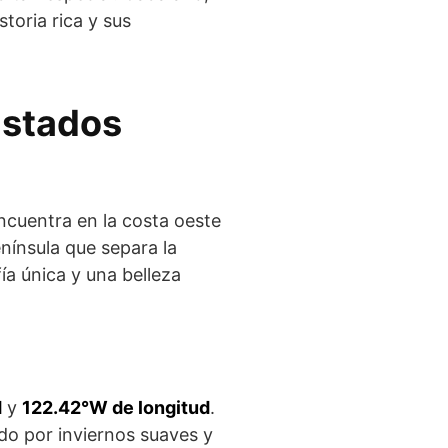
storia rica y sus
Estados
encuentra en la costa oeste
enínsula que separa la
ía única y una belleza
d
y
122.42°W de longitud
.
do por inviernos suaves y