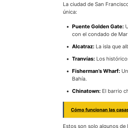
La ciudad de San Francisco
única:
Puente Golden Gate:
U
con el condado de Mar
Alcatraz:
La isla que al
Tranvías:
Los histórico
Fisherman’s Wharf:
Una
Bahía.
Chinatown:
El barrio 
Cómo funcionan las casas
Estos son solo algunos de 