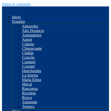
Saltar al contenido
Inicio
Notarías
Algarrobo
Alto Hospicio
Amunategui
Angol
Calama
Chiguayante
Chillán
Concón
Copiapó
Coronel
Huechuraba
La Serena
María Elena
Macul
Rancagua
Recoleta
Renca
Talagante
Temuco