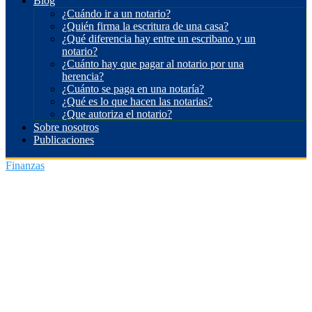
Blog
¿Cuándo ir a un notario?
¿Quién firma la escritura de una casa?
¿Qué diferencia hay entre un escribano y un
notario?
¿Cuánto hay que pagar al notario por una
herencia?
¿Cuánto se paga en una notaría?
¿Qué es lo que hacen las notarias?
¿Que autoriza el notario?
Sobre nosotros
Publicaciones
Finanzas