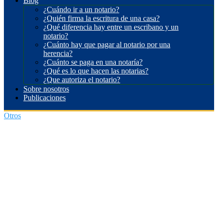
Blog
¿Cuándo ir a un notario?
¿Quién firma la escritura de una casa?
¿Qué diferencia hay entre un escribano y un
notario?
¿Cuánto hay que pagar al notario por una
herencia?
¿Cuánto se paga en una notaría?
¿Qué es lo que hacen las notarias?
¿Que autoriza el notario?
Sobre nosotros
Publicaciones
Otros