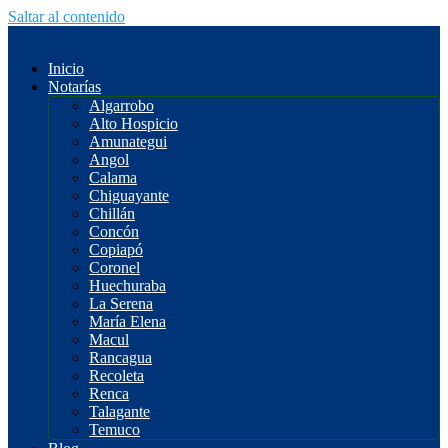
Saltar al contenido
Inicio
Notarías
Algarrobo
Alto Hospicio
Amunategui
Angol
Calama
Chiguayante
Chillán
Concón
Copiapó
Coronel
Huechuraba
La Serena
María Elena
Macul
Rancagua
Recoleta
Renca
Talagante
Temuco