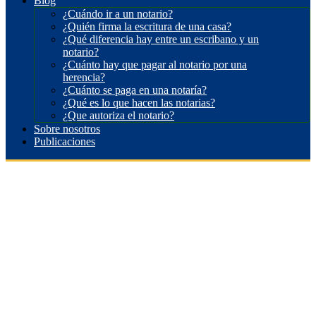
Blog
¿Cuándo ir a un notario?
¿Quién firma la escritura de una casa?
¿Qué diferencia hay entre un escribano y un
notario?
¿Cuánto hay que pagar al notario por una
herencia?
¿Cuánto se paga en una notaría?
¿Qué es lo que hacen las notarias?
¿Que autoriza el notario?
Sobre nosotros
Publicaciones