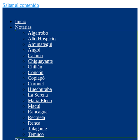
Saltar al contenido
Inicio
Notarías
Algarrobo
Alto Hospicio
Amunategui
Angol
Calama
Chiguayante
Chillán
Concón
Copiapó
Coronel
Huechuraba
La Serena
María Elena
Macul
Rancagua
Recoleta
Renca
Talagante
Temuco