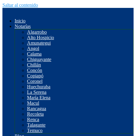
Saltar al contenido
Inicio
Notarías
Algarrobo
Alto Hospicio
Amunategui
Angol
Calama
Chiguayante
Chillán
Concón
Copiapó
Coronel
Huechuraba
La Serena
María Elena
Macul
Rancagua
Recoleta
Renca
Talagante
Temuco