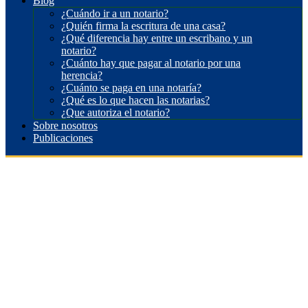
Blog
¿Cuándo ir a un notario?
¿Quién firma la escritura de una casa?
¿Qué diferencia hay entre un escribano y un
notario?
¿Cuánto hay que pagar al notario por una
herencia?
¿Cuánto se paga en una notaría?
¿Qué es lo que hacen las notarias?
¿Que autoriza el notario?
Sobre nosotros
Publicaciones