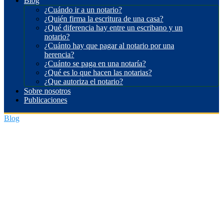
Blog
¿Cuándo ir a un notario?
¿Quién firma la escritura de una casa?
¿Qué diferencia hay entre un escribano y un
notario?
¿Cuánto hay que pagar al notario por una
herencia?
¿Cuánto se paga en una notaría?
¿Qué es lo que hacen las notarias?
¿Que autoriza el notario?
Sobre nosotros
Publicaciones
Blog