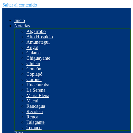
Saltar al contenido
Inicio
Notarías
Algarrobo
Alto Hospicio
Amunategui
Angol
Calama
Chiguayante
Chillán
Concón
Copiapó
Coronel
Huechuraba
La Serena
María Elena
Macul
Rancagua
Recoleta
Renca
Talagante
Temuco