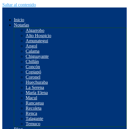
Saltar al contenido
Inicio
Notarías
Algarrobo
Alto Hospicio
Amunategui
Angol
Calama
Chiguayante
Chillán
Concón
Copiapó
Coronel
Huechuraba
La Serena
María Elena
Macul
Rancagua
Recoleta
Renca
Talagante
Temuco