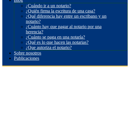
Blog
¿Cuándo ir a un notario?
¿Quién firma la escritura de una casa?
¿Qué diferencia hay entre un escribano y un
notario?
¿Cuánto hay que pagar al notario por una
herencia?
¿Cuánto se paga en una notaría?
¿Qué es lo que hacen las notarias?
¿Que autoriza el notario?
Sobre nosotros
Publicaciones